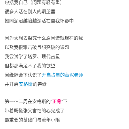
包括我自己（问题有轻有重）
很多人活在别人的期望里
如同泥沼越陷越深活在自我怀疑中
因为太想去探究什么原因造就现在的我
以及我很难击破且想突破的课题
我尝试学了塔罗、现代占星
但都都满足不了我的欲望
因缘际会下认识了
开启占星的蔷泥老师
并开启
安格斯
的善缘
第一～二周在安格斯的“
正骨
”下
带着既慌张又害怕的心完成了
最重要的基础门与流年小限