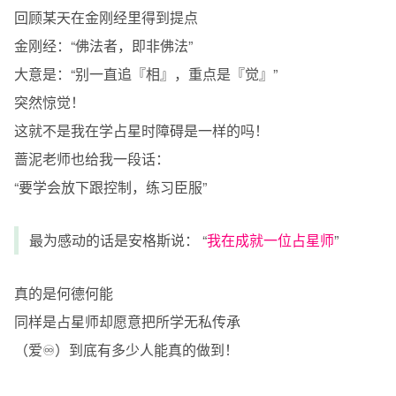
回顾某天在金刚经里得到提点
金刚经：“佛法者，即非佛法”
大意是：“别一直追『相』，重点是『觉』”
突然惊觉！
这就不是我在学占星时障碍是一样的吗！
蔷泥老师也给我一段话：
“要学会放下跟控制，练习臣服”
最为感动的话是安格斯说： “
我在成就一位占星师
”
真的是何德何能
同样是占星师却愿意把所学无私传承
（爱♾️️）到底有多少人能真的做到！