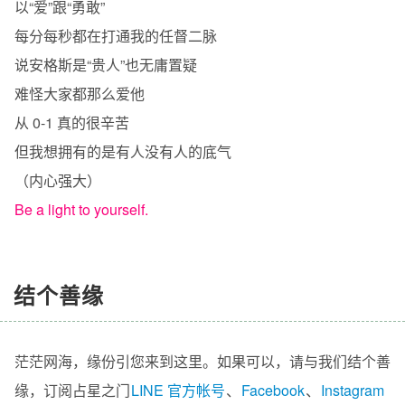
以“爱”跟“勇敢”
每分每秒都在打通我的任督二脉
说安格斯是“贵人”也无庸置疑
难怪大家都那么爱他
从 0-1 真的很辛苦
但我想拥有的是有人没有人的底气
（内心强大）
Be a light to yourself.
结个善缘
茫茫网海，缘份引您来到这里。如果可以，请与我们结个善
缘，订阅占星之门
LINE 官方帐号
、
Facebook
、
Instagram