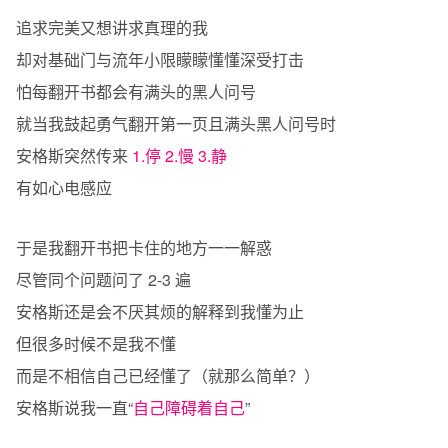
追求完美又想讲求真理的我
却对基础门与流年小限矇矇懂懂深受打击
怕每翻开书都会有满头的黑人问号
就当我鼓起勇气翻开第一页且满头黑人问号时
安格斯突然传来
1.停 2.慢 3.静
有如心电感应
于是我翻开书把卡住的地方一一解惑
尽管同个问题问了 2-3 遍
安格斯还是会不厌其烦的解释到我懂为止
但很多时候不是我不懂
而是不相信自己已经懂了（就那么简单？）
安格斯说我一直“
自己障碍着自己
”