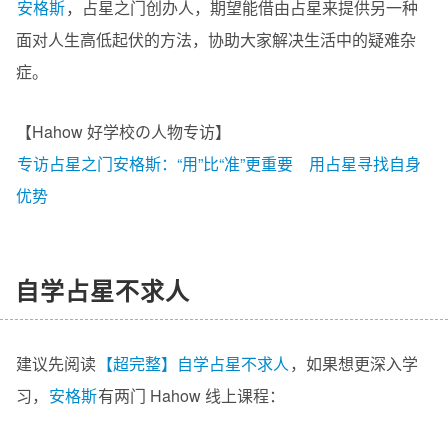
安格斯
，
占星之门
创办人
，期望能借由占星来提供另一种
面对人生高低起伏的方法，协助大家解决生活中的疑难杂
症。
【Hahow 好学校の人物专访】
专访占星之门安格斯：“用”比“准”更重要 用占星寻找自身
优势
自学占星不求人
建议先阅读
【超完整】自学占星不求人
，如果想更深入学
习，
安格斯
有两门 Hahow 线上课程：