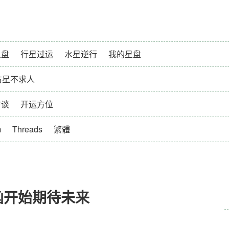
星盘
行星过运
水星逆行
我的星盘
占星不求人
访谈
开运方位
m
Threads
繁體
凶开始期待未来