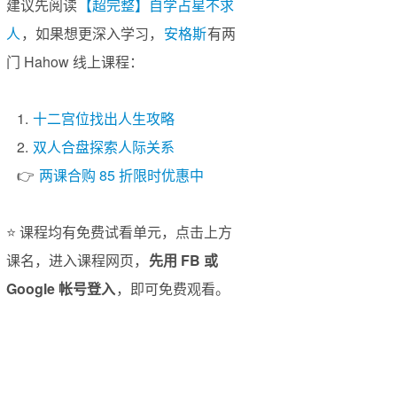
建议先阅读
【超完整】自学占星不求
人
，如果想更深入学习，
安格斯
有两
门 Hahow 线上课程：
1.
十二宫位找出人生攻略
2.
双人合盘探索人际关系
👉
两课合购 85 折限时优惠中
⭐️ 课程均有免费试看单元，点击上方
课名，进入课程网页，
先用 FB 或
Google 帐号登入
，即可免费观看。