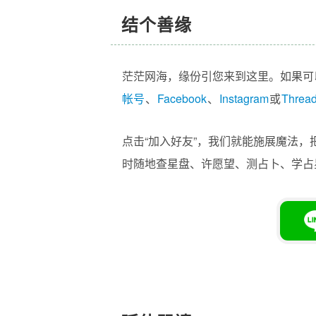
结个善缘
茫茫网海，缘份引您来到这里。如果可
帐号
、
Facebook
、
Instagram
或
Threa
点击“加入好友”，我们就能施展魔法，
时随地查星盘、许愿望、测占卜、学占星