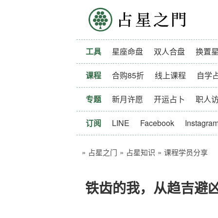
占星之门
工具
星座命盘
双人合盘
换置
课程
合购85折
线上课程
自学
专题
新月许愿
开运占卜
职人
订阅
LINE
Facebook
Instagra
»
占星之门
»
占星知识
»
课程学员分享
铁齿的我，从趋吉避