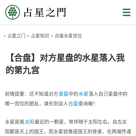
占星之门
☰
»
占星之门
»
占星知识
»
合盘水星宫位
【合盘】对方星盘的水星落入我
的第九宫
前情提要：还不知道对方
星盘
中的
水星
落入自己星盘中的
哪一宫位的朋友，请先到双人
合盘
查询喔！
水星是离
太阳
最近的一颗星，常伴随于太阳左右。自古太
阳都是天上的国王，而水星就像是国王的使者，在两端传递