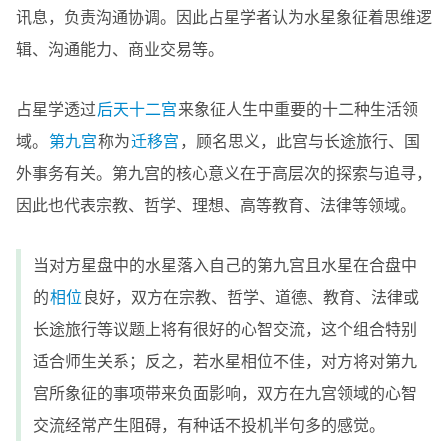
讯息，负责沟通协调。因此占星学者认为水星象征着思维逻
辑、沟通能力、商业交易等。
占星学透过
后天十二宫
来象征人生中重要的十二种生活领
域。
第九宫
称为
迁移宫
，顾名思义，此宫与长途旅行、国
外事务有关。第九宫的核心意义在于高层次的探索与追寻，
因此也代表宗教、哲学、理想、高等教育、法律等领域。
当对方星盘中的水星落入自己的第九宫且水星在合盘中
的
相位
良好，双方在宗教、哲学、道德、教育、法律或
长途旅行等议题上将有很好的心智交流，这个组合特别
适合师生关系；反之，若水星相位不佳，对方将对第九
宫所象征的事项带来负面影响，双方在九宫领域的心智
交流经常产生阻碍，有种话不投机半句多的感觉。