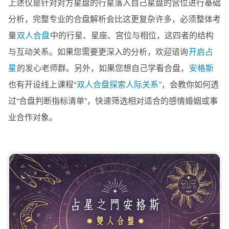
上述仅是针对对方星盘的行星落入自己星盘的宫位进行基础
分析，完整专业的合盘解析会比这更复杂许多，必须整体考
量
双人合盘
中的行星、星座、宫位与相位，这四者的结构
与互动关系。如果您需要更深入的分析，欢迎谘询
开启占
星
的发心老师群。另外，如果您想自己学看合盘，
安格斯
也有开设线上课程“
双人合盘探索人际关系
”，会教你如何透
过“合盘判断指标清单”，快速筛选相对适合的感情婚姻或事
业合作对象。