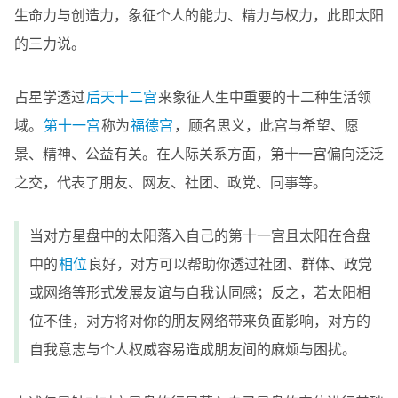
生命力与创造力，象征个人的能力、精力与权力，此即太阳
的三力说。
占星学透过
后天十二宫
来象征人生中重要的十二种生活领
域。
第十一宫
称为
福德宫
，顾名思义，此宫与希望、愿
景、精神、公益有关。在人际关系方面，第十一宫偏向泛泛
之交，代表了朋友、网友、社团、政党、同事等。
当对方星盘中的太阳落入自己的第十一宫且太阳在合盘
中的
相位
良好，对方可以帮助你透过社团、群体、政党
或网络等形式发展友谊与自我认同感；反之，若太阳相
位不佳，对方将对你的朋友网络带来负面影响，对方的
自我意志与个人权威容易造成朋友间的麻烦与困扰。