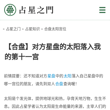
占星之门
☰
»
占星之门
»
占星知识
»
合盘太阳宫位
【合盘】对方星盘的太阳落入我
的第十一宫
前情提要：还不知道对方
星盘
中的
太阳
落入自己星盘中的
哪一宫位的朋友，请先到双人
合盘
查询喔！
太阳是个发光体，提供地球光和热，孕育天地万物，生生不
息。因此占星学者认为太阳是生命能量的来源，主宰人们的