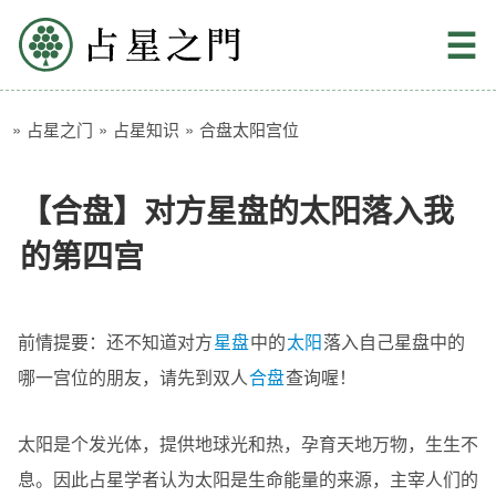
占星之门
☰
»
占星之门
»
占星知识
»
合盘太阳宫位
【合盘】对方星盘的太阳落入我
的第四宫
前情提要：还不知道对方
星盘
中的
太阳
落入自己星盘中的
哪一宫位的朋友，请先到双人
合盘
查询喔！
太阳是个发光体，提供地球光和热，孕育天地万物，生生不
息。因此占星学者认为太阳是生命能量的来源，主宰人们的